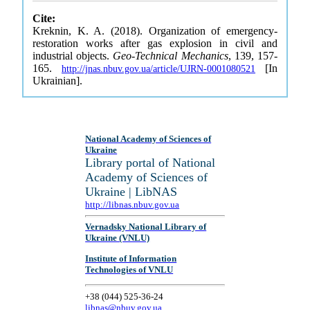
Cite:
Kreknin, K. A. (2018). Organization of emergency-
restoration works after gas explosion in civil and
industrial objects.
Geo-Technical Mechanics
, 139, 157-
165.
[In
http://jnas.nbuv.gov.ua/article/UJRN-0001080521
Ukrainian].
National Academy of Sciences of
Ukraine
Library portal of National
Academy of Sciences of
Ukraine | LibNAS
http://libnas.nbuv.gov.ua
Vernadsky National Library of
Ukraine (VNLU)
Institute of Information
Technologies of VNLU
+38 (044) 525-36-24
libnas@nbuv.gov.ua