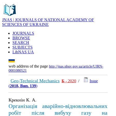
JNAS | JOURNALS OF NATIONAL ACADEMY OF
SCIENCES OF UKRAINE
JOURNALS
BROWSE
SEARCH
SUBJECTS
LibNAS UA
web address of the page
http://jnas.nbuv.gov.ua/article/UJRN-
0001080521
Geo-Technical Mechanics
Б
- 2020
/
Issue
(
2018, Вип. 139
)
Крекнін К. А.
Організація аварійно-відновлювальних
робіт після вибуху газу на