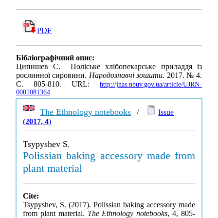
PDF
Бібліографічний опис:
Ципишев С. Поліське хлібопекарське приладдя із
рослинної сировини.
Народознавчі зошити
. 2017. № 4.
С. 805-810. URL:
http://jnas.nbuv.gov.ua/article/UJRN-
0001081364
The Ethnology notebooks
/
Issue
(
2017, 4
)
Tsypyshev S.
Polissian baking accessory made from
plant material
Cite:
Tsypyshev, S. (2017). Polissian baking accessory made
from plant material.
The Ethnology notebooks
, 4, 805-