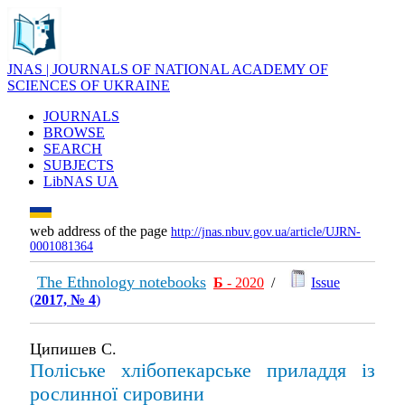
JNAS | JOURNALS OF NATIONAL ACADEMY OF
SCIENCES OF UKRAINE
JOURNALS
BROWSE
SEARCH
SUBJECTS
LibNAS UA
web address of the page
http://jnas.nbuv.gov.ua/article/UJRN-
0001081364
The Ethnology notebooks
Б
- 2020
/
Issue
(
2017, № 4
)
Ципишев С.
Поліське хлібопекарське приладдя із
рослинної сировини