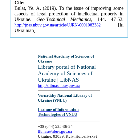
Cite:
Bulat, Ye. A. (2019). To the issue of improving some
aspects of legal protection of intellectual property in
Ukraine.
Geo-Technical Mechanics
, 144, 47-52.
[In
http://jnas.nbuv.gov.ua/article/UJRN-0001083382
Ukrainian].
National Academy of Sciences of
Ukraine
Library portal of National
Academy of Sciences of
Ukraine | LibNAS
http://libnas.nbuv.gov.ua
Vernadsky National Library of
Ukraine (VNLU)
Institute of Information
Technologies of VNLU
+38 (044) 525-36-24
libnas@nbuv.gov.ua
Ukraine, 03039, Kyiv, Holosiivskyi