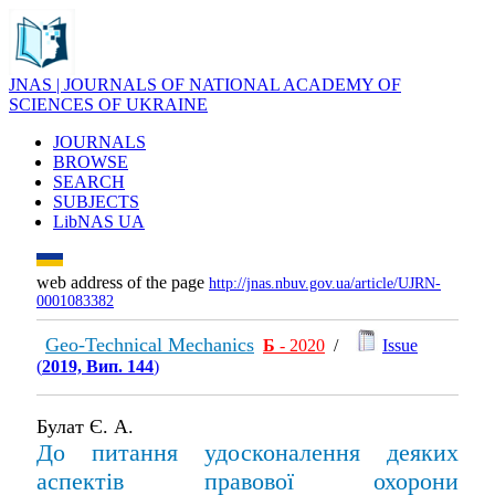
JNAS | JOURNALS OF NATIONAL ACADEMY OF
SCIENCES OF UKRAINE
JOURNALS
BROWSE
SEARCH
SUBJECTS
LibNAS UA
web address of the page
http://jnas.nbuv.gov.ua/article/UJRN-
0001083382
Geo-Technical Mechanics
Б
- 2020
/
Issue
(
2019, Вип. 144
)
Булат Є. А.
До питання удосконалення деяких
аспектів правової охорони