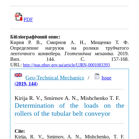
PDF
Бібліографічний опис:
Кирия Р. В., Смирнов А. Н., Мищенко Т. Ф.
Определение нагрузок на ролики трубчатого
ленточного конвейера.
Геотехнічна механіка
. 2019.
Вип. 144. С. 157-168.
URL:
http://jnas.nbuv.gov.ua/article/UJRN-0001083393
Geo-Technical Mechanics
/
Issue
(
2019, 144
)
Kirija R. V., Smirnov A. N., Mishchenko T. F.
Determination of the loads on the
rollers of the tubular belt conveyor
Cite:
Kirija, R. V., Smirnov, A. N., Mishchenko, T. F.