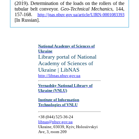
(2019). Determination of the loads on the rollers of the
tubular belt conveyor.
Geo-Technical Mechanics
, 144,
157-168.
http://jnas.nbuv.gov.ua/article/UJRN-0001083393
[In Russian].
National Academy of Sciences of
Ukraine
Library portal of National
Academy of Sciences of
Ukraine | LibNAS
http://libnas.nbuv.gov.ua
Vernadsky National Library of
Ukraine (VNLU)
Institute of Information
Technologies of VNLU
+38 (044) 525-36-24
libnas@nbuv.gov.ua
Ukraine, 03039, Kyiv, Holosiivskyi
Ave, 3, room 209