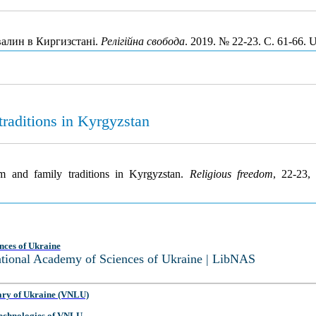
валин в Киргизстані.
Релігійна свобода
. 2019. № 22-23. С. 61-66.
traditions in Kyrgyzstan
am and family traditions in Kyrgyzstan.
Religious freedom
, 22-23,
nces of Ukraine
National Academy of Sciences of Ukraine | LibNAS
ary of Ukraine (VNLU)
 Technologies of VNLU