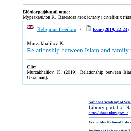
Бібліографічний опис:
Мурзахалілов К. Взаємозв'язок ісламу і сімейних під
Religious freedom
/
Issue (
2019, 22-23
)
Murzakhalilov K.
Relationship between Islam and family 
Cite:
Murzakhalilov, K. (2019). Relationship between Isl
Ukrainian].
National Academy of Scie
Library portal of 
http://libnas.nbuv.gov.ua
Vernadsky National Libr
Institute of Information