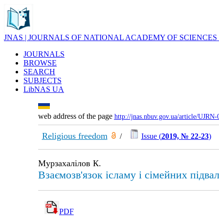
JNAS | JOURNALS OF NATIONAL ACADEMY OF SCIENCES
JOURNALS
BROWSE
SEARCH
SUBJECTS
LibNAS UA
web address of the page
http://jnas.nbuv.gov.ua/article/UJRN
Religious freedom
/
Issue (
2019, № 22-23
)
Мурзахалілов К.
Взаємозв'язок ісламу і сімейних підва
PDF