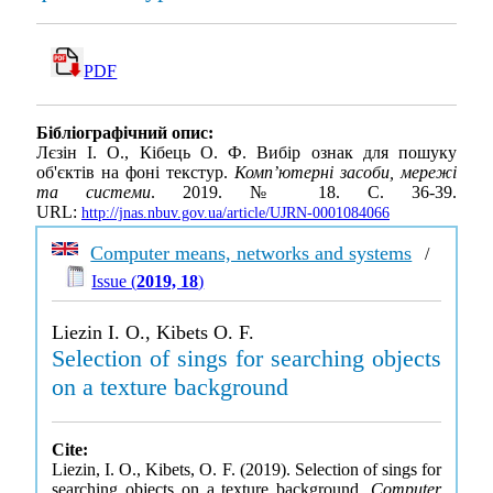
PDF
Бібліографічний опис:
Лєзін І. О., Кібець О. Ф. Вибір ознак для пошуку
об'єктів на фоні текстур.
Комп’ютерні засоби, мережі
та системи
. 2019. № 18. С. 36-39.
URL:
http://jnas.nbuv.gov.ua/article/UJRN-0001084066
Computer means, networks and systems
/
Issue (
2019, 18
)
Liezin I. O., Kibets O. F.
Selection of sings for searching objects
on a texture background
Cite:
Liezin, I. O., Kibets, O. F. (2019). Selection of sings for
searching objects on a texture background.
Computer