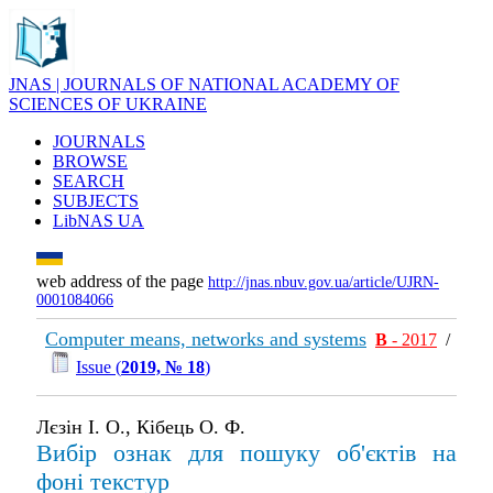
JNAS | JOURNALS OF NATIONAL ACADEMY OF
SCIENCES OF UKRAINE
JOURNALS
BROWSE
SEARCH
SUBJECTS
LibNAS UA
web address of the page
http://jnas.nbuv.gov.ua/article/UJRN-
0001084066
Computer means, networks and systems
В
- 2017
/
Issue (
2019, № 18
)
Лєзін І. О., Кібець О. Ф.
Вибір ознак для пошуку об'єктів на
фоні текстур