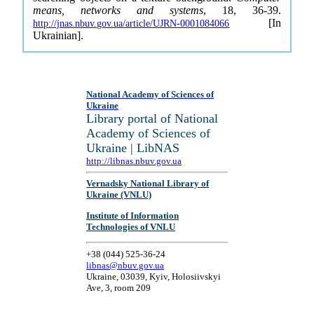
means, networks and systems
, 18, 36-39.
[In
http://jnas.nbuv.gov.ua/article/UJRN-0001084066
Ukrainian].
National Academy of Sciences of
Ukraine
Library portal of National
Academy of Sciences of
Ukraine | LibNAS
http://libnas.nbuv.gov.ua
Vernadsky National Library of
Ukraine (VNLU)
Institute of Information
Technologies of VNLU
+38 (044) 525-36-24
libnas@nbuv.gov.ua
Ukraine, 03039, Kyiv, Holosiivskyi
Ave, 3, room 209