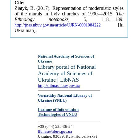
Cite:
Ziatyk, B. (2017). Representation of modernistic styles
of the murals in Lviv churches of 1990—2015.
The
Ethnology notebooks
, 5, 1181-1189.
[In
http://jnas.nbuv.gov.ua/article/UJRN-0001084222
Ukrainian].
National Academy of Sciences of
Ukraine
Library portal of National
Academy of Sciences of
Ukraine | LibNAS
http://libnas.nbuv.gov.ua
Vernadsky National Library of
Ukraine (VNLU)
Institute of Information
Technologies of VNLU
+38 (044) 525-36-24
libnas@nbuv.gov.ua
Ukraine, 03039, Kyiv, Holosiivskyi