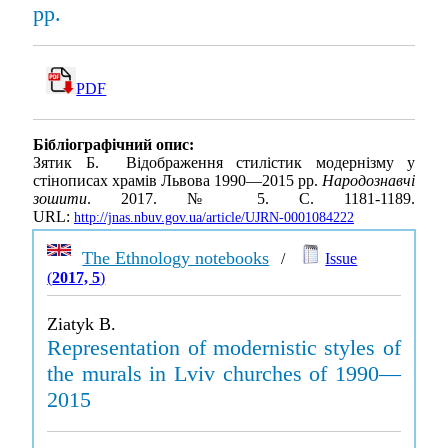
рр.
PDF
Бібліографічний опис:
Зятик Б. Відображення стилістик модернізму у
стінописах храмів Львова 1990—2015 рр.
Народознавчі
зошити
. 2017. № 5. С. 1181-1189.
URL:
http://jnas.nbuv.gov.ua/article/UJRN-0001084222
The Ethnology notebooks
/
Issue
(
2017, 5
)
Ziatyk B.
Representation of modernistic styles of
the murals in Lviv churches of 1990—
2015