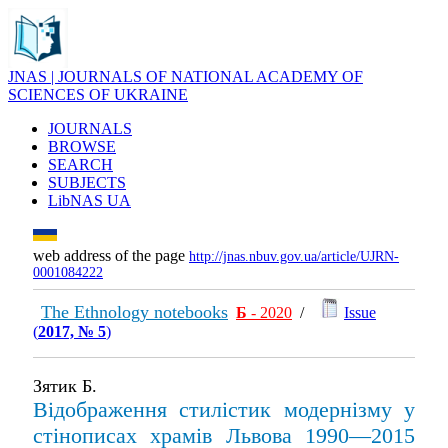
JNAS | JOURNALS OF NATIONAL ACADEMY OF
SCIENCES OF UKRAINE
JOURNALS
BROWSE
SEARCH
SUBJECTS
LibNAS UA
web address of the page
http://jnas.nbuv.gov.ua/article/UJRN-
0001084222
The Ethnology notebooks
Б
- 2020
/
Issue
(
2017, № 5
)
Зятик Б.
Відображення стилістик модернізму у
стінописах храмів Львова 1990—2015