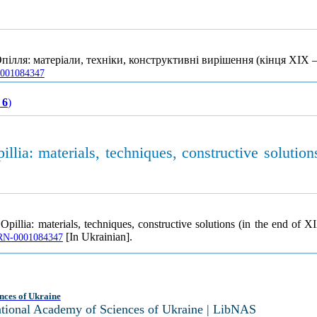
лля: матеріали, техніки, конструктивні вирішення (кінця ХІХ 
-0001084347
 6
)
lia: materials, techniques, constructive solutions
illia: materials, techniques, constructive solutions (in the end of X
[In Ukrainian].
UJRN-0001084347
nces of Ukraine
National Academy of Sciences of Ukraine | LibNAS