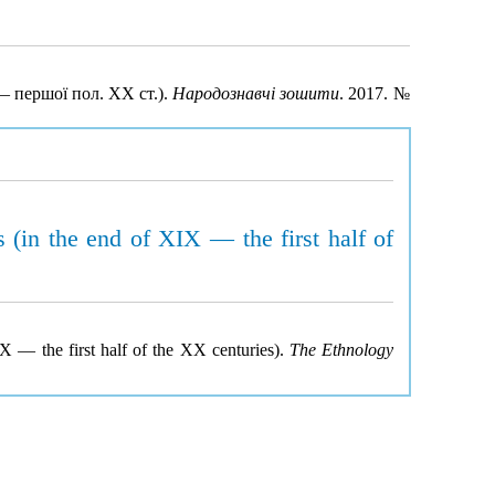
— першої пол. XX ст.).
Народознавчі зошити
. 2017. №
 (in the end of XIX — the first half of
IX — the first half of the XX centuries).
The Ethnology