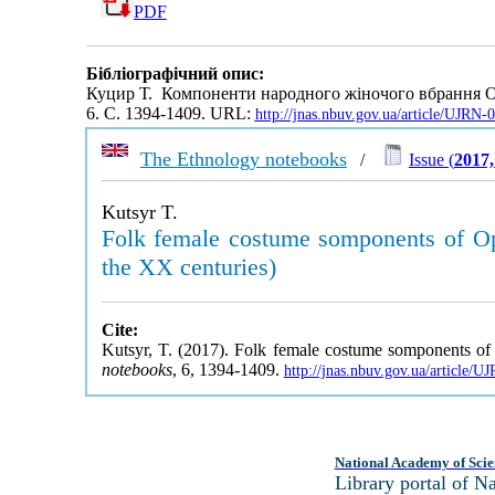
PDF
Бібліографічний опис:
Куцир Т. Компоненти народного жіночого вбрання Опі
6. С. 1394-1409. URL:
http://jnas.nbuv.gov.ua/article/UJRN
The Ethnology notebooks
/
Issue (
2017,
Kutsyr T.
Folk female costume somponents of Opil
the XX centuries)
Cite:
Kutsyr, T. (2017). Folk female costume somponents of Op
notebooks
, 6, 1394-1409.
http://jnas.nbuv.gov.ua/article/
National Academy of Scie
Library portal of 