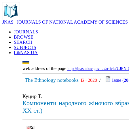
JNAS | JOURNALS OF NATIONAL ACADEMY OF SCIENCES
JOURNALS
BROWSE
SEARCH
SUBJECTS
LibNAS UA
web address of the page
http://jnas.nbuv.gov.ua/article/UJRN
The Ethnology notebooks
Б
- 2020
/
Issue (
20
Куцир Т.
Компоненти народного жіночого вбран
XX ст.)