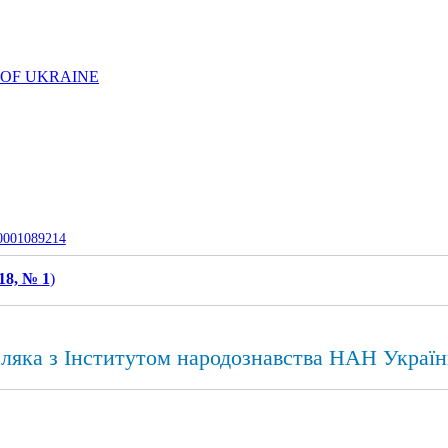
 OF UKRAINE
-0001089214
18, № 1
)
еляка з Інститутом народознавства НАН Украї