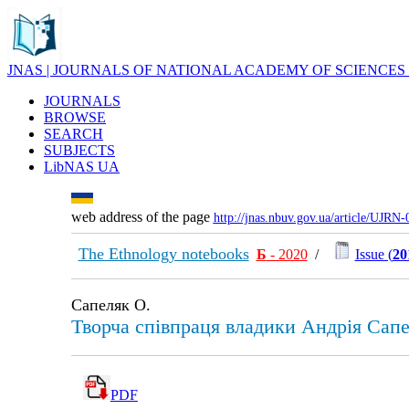
JNAS | JOURNALS OF NATIONAL ACADEMY OF SCIENCES
JOURNALS
BROWSE
SEARCH
SUBJECTS
LibNAS UA
web address of the page
http://jnas.nbuv.gov.ua/article/UJRN
The Ethnology notebooks
Б
- 2020
/
Issue (
20
Сапеляк О.
Творча співпраця владики Андрія Сап
PDF