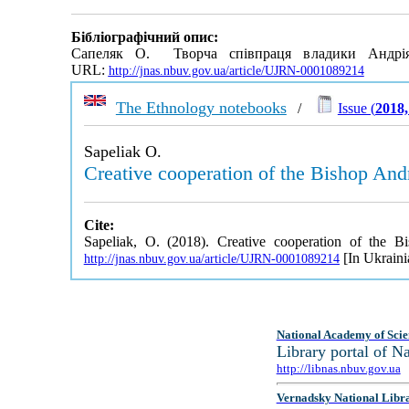
Бібліографічний опис:
Сапеляк О. Творча співпраця владики Андрі
URL:
http://jnas.nbuv.gov.ua/article/UJRN-0001089214
The Ethnology notebooks
/
Issue (
2018,
Sapeliak O.
Creative cooperation of the Bishop Andr
Cite:
Sapeliak, O. (2018). Creative cooperation of the 
[In Ukraini
http://jnas.nbuv.gov.ua/article/UJRN-0001089214
National Academy of Scie
Library portal of 
http://libnas.nbuv.gov.ua
Vernadsky National Libr