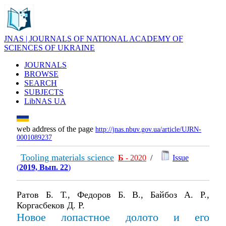
JNAS | JOURNALS OF NATIONAL ACADEMY OF
SCIENCES OF UKRAINE
JOURNALS
BROWSE
SEARCH
SUBJECTS
LibNAS UA
web address of the page
http://jnas.nbuv.gov.ua/article/UJRN-
0001089237
Tooling materials science
Б
- 2020
/
Issue
(
2019, Вып. 22
)
Ратов Б. Т., Федоров Б. В., Байбоз А. Р.,
Коргасбеков Д. Р.
Новое лопастное долото и его