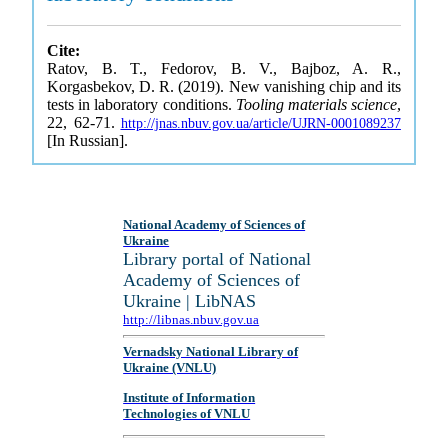
Cite:
Ratov, B. T., Fedorov, B. V., Bajboz, A. R.,
Korgasbekov, D. R. (2019). New vanishing chip and its
tests in laboratory conditions.
Tooling materials science
,
22, 62-71.
http://jnas.nbuv.gov.ua/article/UJRN-0001089237
[In Russian].
National Academy of Sciences of
Ukraine
Library portal of National
Academy of Sciences of
Ukraine | LibNAS
http://libnas.nbuv.gov.ua
Vernadsky National Library of
Ukraine (VNLU)
Institute of Information
Technologies of VNLU