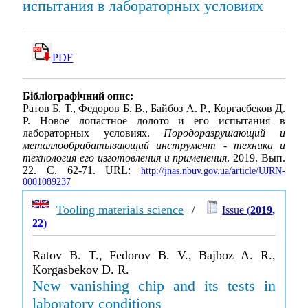
испытания в лабораторных условиях
PDF
Бібліографічний опис:
Ратов Б. Т., Федоров Б. В., Байбоз А. Р., Коргасбеков Д.
Р. Новое лопастное долото и его испытания в
лабораторных условиях.
Породоразрушающий и
металлообрабатывающий инструмент - техника и
технология его изготовления и применения
. 2019. Вып.
22. С. 62-71. URL:
http://jnas.nbuv.gov.ua/article/UJRN-
0001089237
Tooling materials science
/
Issue (
2019,
22
)
Ratov B. T., Fedorov B. V., Bajboz A. R.,
Korgasbekov D. R.
New vanishing chip and its tests in
laboratory conditions