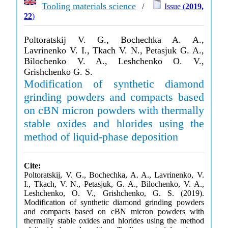
Tooling materials science
/
Issue (
2019,
22
)
Poltoratskij V. G., Bochechka A. A.,
Lavrinenko V. I., Tkach V. N., Petasjuk G. A.,
Bilochenko V. A., Leshchenko O. V.,
Grishchenko G. S.
Modification of synthetic diamond
grinding powders and compacts based
on cBN micron powders with thermally
stable oxides and hlorides using the
method of liquid-phase deposition
Cite:
Poltoratskij, V. G., Bochechka, A. A., Lavrinenko, V.
I., Tkach, V. N., Petasjuk, G. A., Bilochenko, V. A.,
Leshchenko, O. V., Grishchenko, G. S. (2019).
Modification of synthetic diamond grinding powders
and compacts based on cBN micron powders with
thermally stable oxides and hlorides using the method