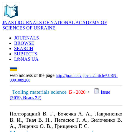
JNAS | JOURNALS OF NATIONAL ACADEMY OF
SCIENCES OF UKRAINE
JOURNALS
BROWSE
SEARCH
SUBJECTS
LibNAS UA
web address of the page
http://jnas.nbuv.gov.ua/article/UJRN-
0001089268
Tooling materials science
Б
- 2020
/
Issue
(
2019, Вып. 22
)
Полторацкий В. Г., Бочечка А. А., Лавриненко
В. И., Ткач В. Н., Петасюк Г. А., Билоченко В.
А., Лещенко О. В., Грищенко Г. С.