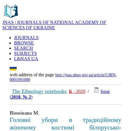
JNAS | JOURNALS OF NATIONAL ACADEMY OF
SCIENCES OF UKRAINE
JOURNALS
BROWSE
SEARCH
SUBJECTS
LibNAS UA
web address of the page
http://jnas.nbuv.gov.ua/article/UJRN-
0001091088
The Ethnology notebooks
Б
- 2020
/
Issue
(
2018, № 2
)
Віннікава М.
Головні убори в традиційному
жіночому костюмі білорусько-