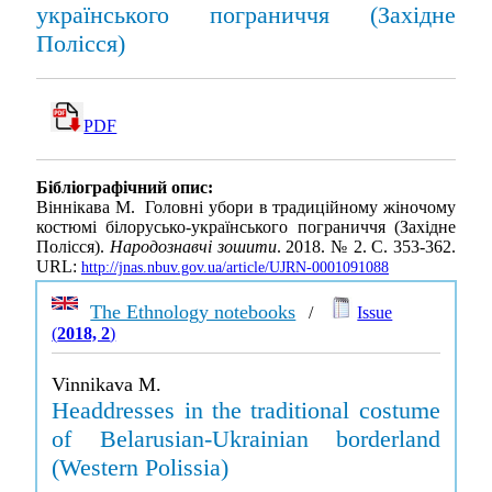
українського пограниччя (Західне
Полісся)
PDF
Бібліографічний опис:
Віннікава М. Головні убори в традиційному жіночому
костюмі білорусько-українського пограниччя (Західне
Полісся).
Народознавчі зошити
. 2018. № 2. С. 353-362.
URL:
http://jnas.nbuv.gov.ua/article/UJRN-0001091088
The Ethnology notebooks
/
Issue
(
2018, 2
)
Vinnikava M.
Headdresses in the traditional costume
of Belarusian-Ukrainian borderland
(Western Polissia)