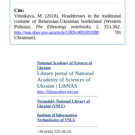
Cite:
Vinnikava, M. (2018). Headdresses in the traditional
costume of Belarusian-Ukrainian borderland (Western
Polissia).
The Ethnology notebooks
, 2, 353-362.
[In
http://jnas.nbuv.gov.ua/article/UJRN-0001091088
Ukrainian].
National Academy of Sciences of
Ukraine
Library portal of National
Academy of Sciences of
Ukraine | LibNAS
http://libnas.nbuv.gov.ua
Vernadsky National Library of
Ukraine (VNLU)
Institute of Information
Technologies of VNLU
+38 (044) 525-36-24