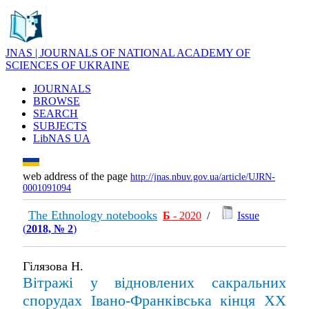
JNAS | JOURNALS OF NATIONAL ACADEMY OF
SCIENCES OF UKRAINE
JOURNALS
BROWSE
SEARCH
SUBJECTS
LibNAS UA
web address of the page
http://jnas.nbuv.gov.ua/article/UJRN-
0001091094
The Ethnology notebooks
Б
- 2020
/
Issue
(
2018, № 2
)
Гілязова Н.
Вітражі у відновлених сакральних
спорудах Івано-Франківська кінця XX