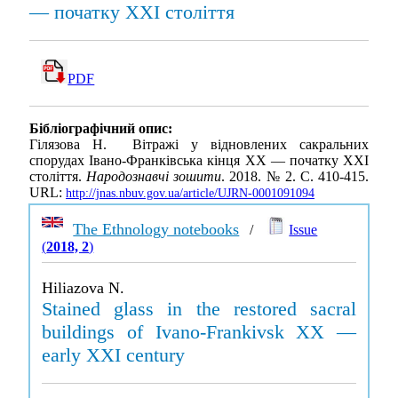
— початку XXІ століття
PDF
Бібліографічний опис:
Гілязова Н. Вітражі у відновлених сакральних
спорудах Івано-Франківська кінця XX — початку XXІ
століття.
Народознавчі зошити
. 2018. № 2. С. 410-415.
URL:
http://jnas.nbuv.gov.ua/article/UJRN-0001091094
The Ethnology notebooks
/
Issue
(
2018, 2
)
Hiliazova N.
Stained glass in the restored sacral
buildings of Ivano-Frankivsk XX —
early XXI century