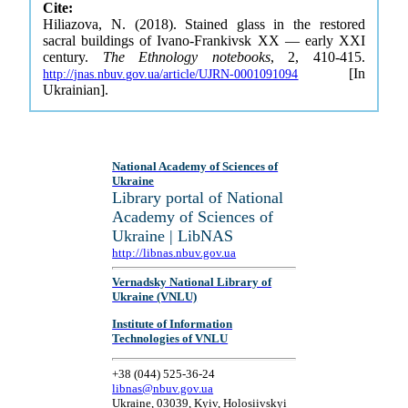
Cite:
Hiliazova, N. (2018). Stained glass in the restored
sacral buildings of Ivano-Frankivsk XX — early XXI
century.
The Ethnology notebooks
, 2, 410-415.
[In
http://jnas.nbuv.gov.ua/article/UJRN-0001091094
Ukrainian].
National Academy of Sciences of
Ukraine
Library portal of National
Academy of Sciences of
Ukraine | LibNAS
http://libnas.nbuv.gov.ua
Vernadsky National Library of
Ukraine (VNLU)
Institute of Information
Technologies of VNLU
+38 (044) 525-36-24
libnas@nbuv.gov.ua
Ukraine, 03039, Kyiv, Holosiivskyi