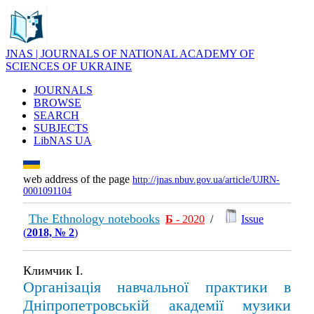
JNAS | JOURNALS OF NATIONAL ACADEMY OF
SCIENCES OF UKRAINE
JOURNALS
BROWSE
SEARCH
SUBJECTS
LibNAS UA
web address of the page
http://jnas.nbuv.gov.ua/article/UJRN-
0001091104
The Ethnology notebooks
Б
- 2020
/
Issue
(
2018, № 2
)
Климчик І.
Організація навчальної практики в
Дніпропетровській академії музики