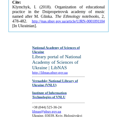
Cite:
Klymchyk, I. (2018). Organization of educational
practice in the Dnipropetrovsk academy of music
named after M. Glinka.
The Ethnology notebooks
, 2,
478-482.
http://jnas.nbuv.gov.ua/article/UJRN-0001091104
[In Ukrainian].
National Academy of Sciences of
Ukraine
Library portal of National
Academy of Sciences of
Ukraine | LibNAS
http://libnas.nbuv.gov.ua
Vernadsky National Library of
Ukraine (VNLU)
Institute of Information
Technologies of VNLU
+38 (044) 525-36-24
libnas@nbuv.gov.ua
Ukraine, 03039, Kyiv, Holosiivskyi