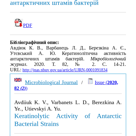
антарктичних штамів бактерій
PDF
Бібліографічний опис:
Авдіюк К. В., Варбанець Л. Д., Березкіна А. Є.,
Утєвський А. Ю. Кератинолітична активність
антарктичних штамів бактерій.
Мікробіологічний
журнал
. 2020. Т. 82, № 2. С. 14-21.
URL:
http://jnas.nbuv.gov.ua/article/UJRN-0001091834
Microbiological Journal
/
Issue (
2020,
82
(2)
)
Avdiiuk K. V., Varbanets L. D., Berezkina A.
Ye., Utievskyi A. Yu.
Keratinolytic Activity of Antarctic
Bacterial Strains