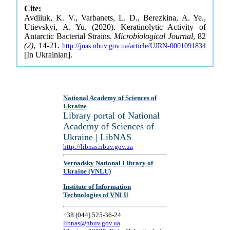
Cite:
Avdiiuk, K. V., Varbanets, L. D., Berezkina, A. Ye.,
Utievskyi, A. Yu. (2020). Keratinolytic Activity of
Antarctic Bacterial Strains.
Microbiological Journal
, 82
(2)
, 14-21.
http://jnas.nbuv.gov.ua/article/UJRN-0001091834
[In Ukrainian].
National Academy of Sciences of
Ukraine
Library portal of National
Academy of Sciences of
Ukraine | LibNAS
http://libnas.nbuv.gov.ua
Vernadsky National Library of
Ukraine (VNLU)
Institute of Information
Technologies of VNLU
+38 (044) 525-36-24
libnas@nbuv.gov.ua