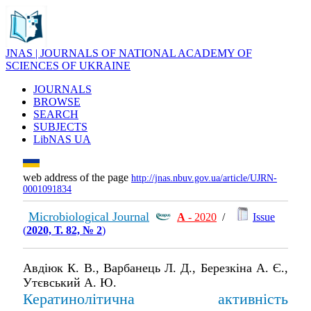
JNAS | JOURNALS OF NATIONAL ACADEMY OF
SCIENCES OF UKRAINE
JOURNALS
BROWSE
SEARCH
SUBJECTS
LibNAS UA
web address of the page
http://jnas.nbuv.gov.ua/article/UJRN-
0001091834
Microbiological Journal
А
- 2020
/
Issue
(
2020, Т. 82, № 2
)
Авдіюк К. В., Варбанець Л. Д., Березкіна А. Є.,
Утєвський А. Ю.
Кератинолітична активність