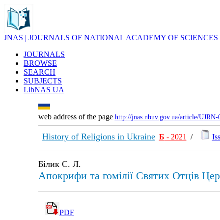
JNAS | JOURNALS OF NATIONAL ACADEMY OF SCIENCES
JOURNALS
BROWSE
SEARCH
SUBJECTS
LibNAS UA
web address of the page
http://jnas.nbuv.gov.ua/article/UJRN
History of Religions in Ukraine
Б
- 2021
/
Is
Білик С. Л.
Апокрифи та гомілії Святих Отців Цер
PDF