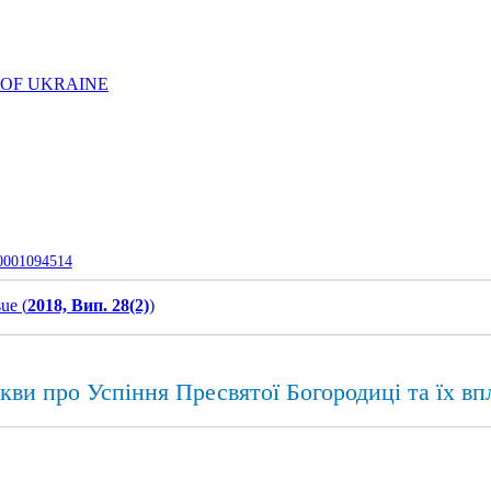
 OF UKRAINE
-0001094514
sue (
2018, Вип. 28(2)
)
кви про Успіння Пресвятої Богородиці та їх вп