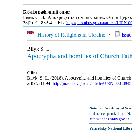
Бібліографічний опис:
Білик С. Л. Апокрифи та гомілії Святих Отців Церкв
28(2). С. 83-94. URL:
http://jnas.nbuv.gov.ua/article/UJRN-
History of Religions in Ukraine
/
Issue 
Bilyk S. L.
Apocrypha and homilies of Church Fathe
Cite:
Bilyk, S. L. (2018). Apocrypha and homilies of Church 
28(2), 83-94.
http://jnas.nbuv.gov.ua/article/UJRN-00010945
National Academy of Scie
Library portal of 
http://libnas.nbuv.gov.ua
Vernadsky National Libr