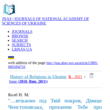
JNAS | JOURNALS OF NATIONAL ACADEMY OF
SCIENCES OF UKRAINE
JOURNALS
BROWSE
SEARCH
SUBJECTS
LibNAS UA
web address of the page
http://jnas.nbuv.gov.ua/article/UJRN-
0001094716
History of Religions in Ukraine
Б
- 2021
/
Issue (
2018, Вип. 28(1)
)
Колб Н. М.
"…втікаємо під Твій покров, Дівице
Ченстоховська, прохаючи Тебе про