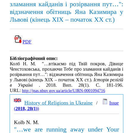
зламання кайданів і розірвання пут…":
відзначення обітниць Яна Казимира у
Львові (кінець ХІХ – початок XX ст.)
PDF
Бібліографічний опис:
Колб Н. М. "…втікаємо під Твій покров, Дівице
Ченстоховська, прохаючи Тебе про зламання кайданів і
розірвання пут…": відзначення обітниць Яна Казимира
у Львові (кінець ХІХ – початок XX ст.).
Історія релігій
в Україні
. 2018. Вип. 28(1). С. 181-196.
URL:
http://jnas.nbuv.gov.ua/article/UJRN-0001094716
History of Religions in Ukraine
/
Issue
(
2018, 28(1)
)
Kolb N. M.
"…we are running away under Your