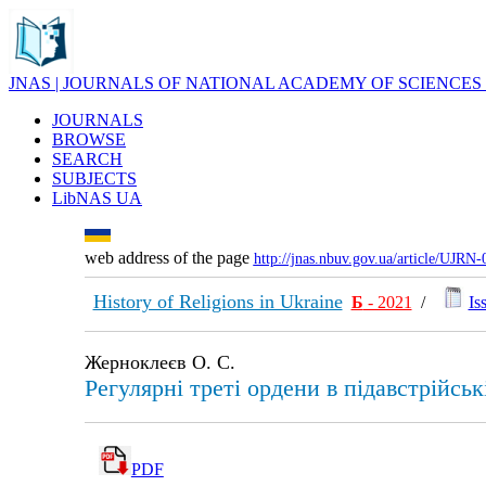
JNAS | JOURNALS OF NATIONAL ACADEMY OF SCIENCES
JOURNALS
BROWSE
SEARCH
SUBJECTS
LibNAS UA
web address of the page
http://jnas.nbuv.gov.ua/article/UJRN
History of Religions in Ukraine
Б
- 2021
/
Is
Жерноклеєв О. С.
Регулярні треті ордени в підавстрійсь
PDF