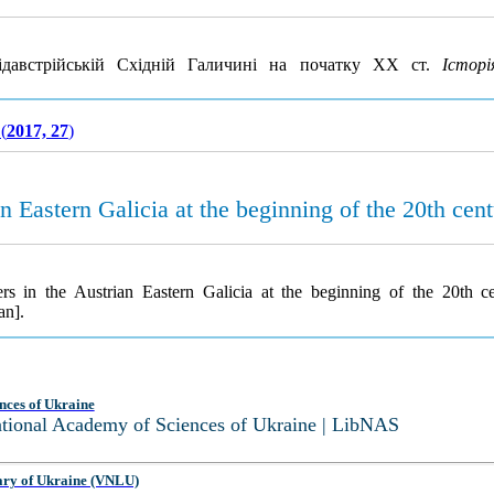
давстрійській Східній Галичині на початку XX ст.
Істор
(
2017, 27
)
n Eastern Galicia at the beginning of the 20th cen
s in the Austrian Eastern Galicia at the beginning of the 20th c
an].
nces of Ukraine
National Academy of Sciences of Ukraine | LibNAS
ary of Ukraine (VNLU)