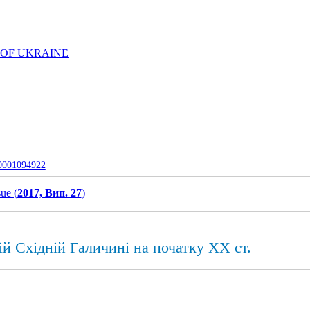
 OF UKRAINE
-0001094922
sue (
2017, Вип. 27
)
кій Східній Галичині на початку XX ст.