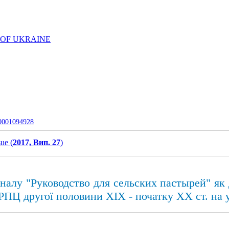
 OF UKRAINE
-0001094928
sue (
2017, Вип. 27
)
налу "Руководство для сельских пастырей" як 
 РПЦ другої половини ХІХ - початку XX ст. на 