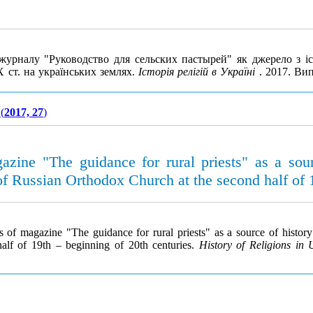
журналу "Руководство для сельских пастырей" як джерело з іст
 ст. на українських землях.
Історія релігій в Україні
. 2017. Ви
(
2017, 27
)
azine "The guidance for rural priests" as a sour
of Russian Orthodox Church at the second half of 
s of magazine "The guidance for rural priests" as a source of history
alf of 19th – beginning of 20th centuries.
History of Religions in 