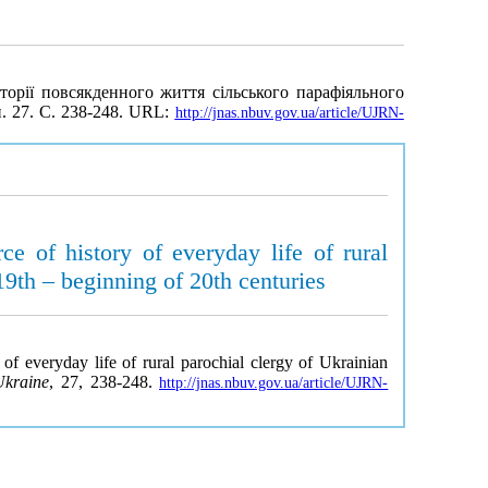
орії повсякденного життя сільського парафіяльного
п. 27. С. 238-248. URL:
http://jnas.nbuv.gov.ua/article/UJRN-
ce of history of everyday life of rural
19th – beginning of 20th centuries
 of everyday life of rural parochial clergy of Ukrainian
Ukraine
, 27, 238-248.
http://jnas.nbuv.gov.ua/article/UJRN-