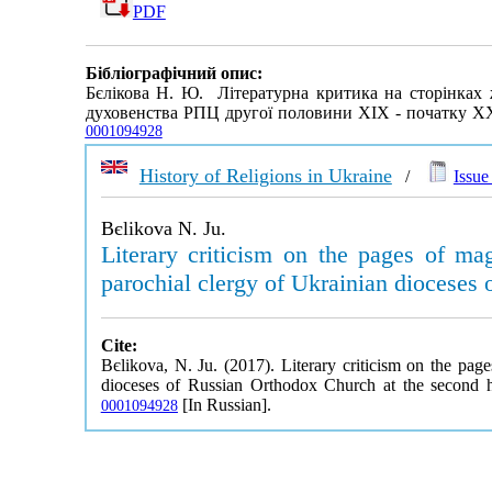
PDF
Бібліографічний опис:
Бєлікова Н. Ю. Літературна критика на сторінках 
духовенства РПЦ другої половини ХІХ - початку XX
0001094928
History of Religions in Ukraine
/
Issue 
Bєlіkova N. Ju.
Literary criticism on the pages of mag
parochial clergy of Ukrainian dioceses 
Cite:
Bєlіkova, N. Ju. (2017). Literary criticism on the page
dioceses of Russian Orthodox Church at the second h
[In Russian].
0001094928