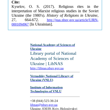
Cite:
Kyselov, O. S. (2017). Religious rites in the
interpretation of Marxist religious studies in the Soviet
Ukraine (the 1980's).
History of Religions in Ukraine
,
27, 664-672.
http://jnas.nbuv.gov.ua/article/UJRN-
[In Ukrainian].
0001094967
National Academy of Sciences of
Ukraine
Library portal of National
Academy of Sciences of
Ukraine | LibNAS
http://libnas.nbuv.gov.ua
Vernadsky National Library of
Ukraine (VNLU)
Institute of Information
Technologies of VNLU
+38 (044) 525-36-24
libnas@nbuv.gov.ua
Ukraine, 03039, Kyiv, Holosiivskyi