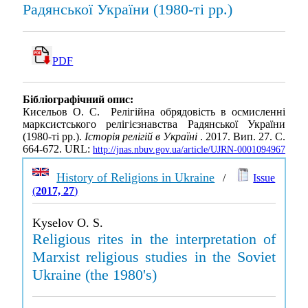
Радянської України (1980-ті рр.)
PDF
Бібліографічний опис:
Кисельов О. С. Релігійна обрядовість в осмисленні
марксистського релігієзнавства Радянської України
(1980-ті рр.).
Історія релігій в Україні
. 2017. Вип. 27. С.
664-672. URL:
http://jnas.nbuv.gov.ua/article/UJRN-0001094967
History of Religions in Ukraine
/
Issue
(
2017, 27
)
Kyselov O. S.
Religious rites in the interpretation of
Marxist religious studies in the Soviet
Ukraine (the 1980's)