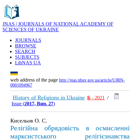
JNAS | JOURNALS OF NATIONAL ACADEMY OF
SCIENCES OF UKRAINE
JOURNALS
BROWSE
SEARCH
SUBJECTS
LibNAS UA
web address of the page
http://jnas.nbuv.gov.ua/article/UJRN-
0001094967
History of Religions in Ukraine
Б
- 2021
/
Issue (
2017, Вип. 27
)
Кисельов О. С.
Релігійна обрядовість в осмисленні
марксистського релігієзнавства