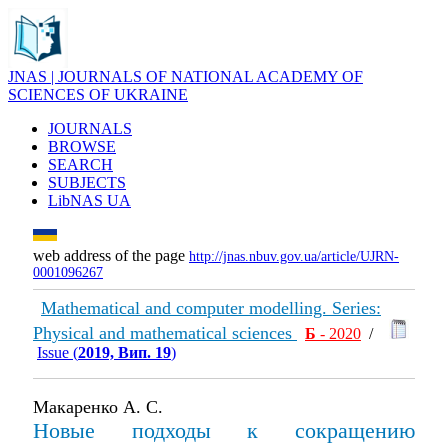
JNAS | JOURNALS OF NATIONAL ACADEMY OF
SCIENCES OF UKRAINE
JOURNALS
BROWSE
SEARCH
SUBJECTS
LibNAS UA
web address of the page
http://jnas.nbuv.gov.ua/article/UJRN-
0001096267
Mathematical and computer modelling. Series:
Physical and mathematical sciences
Б
- 2020
/
Issue (
2019, Вип. 19
)
Макаренко А. С.
Новые подходы к сокращению