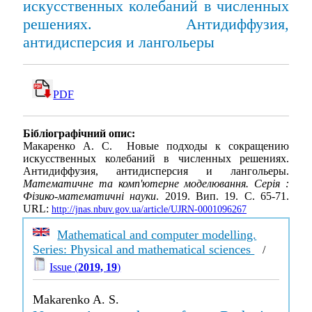
искусственных колебаний в численных
решениях. Антидиффузия,
антидисперсия и лангольеры
PDF
Бібліографічний опис:
Макаренко А. С. Новые подходы к сокращению
искусственных колебаний в численных решениях.
Антидиффузия, антидисперсия и лангольеры.
Математичне та комп'ютерне моделювання. Серія :
Фізико-математичні науки
. 2019. Вип. 19. С. 65-71.
URL:
http://jnas.nbuv.gov.ua/article/UJRN-0001096267
Mathematical and computer modelling.
Series: Physical and mathematical sciences
/
Issue (
2019, 19
)
Makarenko A. S.