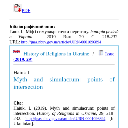
PDF
Бібліографічний опис:
Гаюк І. Міф і симулякр: точки перетину.
Історія релігій
в Україні
. 2019. Вип. 29. С. 218-232.
URL:
http://jnas.nbuv.gov.ua/article/UJRN-0001096894
History of Religions in Ukraine
/
Issue
(
2019, 29
)
Haiuk I.
Myth and simulacrum: points of
intersection
Cite:
Haiuk, I. (2019). Myth and simulacrum: points of
intersection.
History of Religions in Ukraine
, 29, 218-
232.
[In
http://jnas.nbuv.gov.ua/article/UJRN-0001096894
Ukrainian].