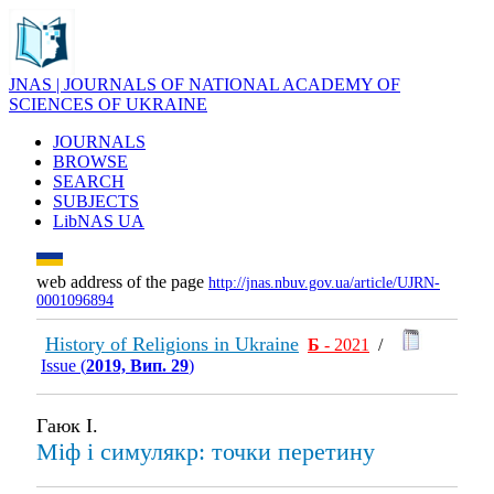
JNAS | JOURNALS OF NATIONAL ACADEMY OF
SCIENCES OF UKRAINE
JOURNALS
BROWSE
SEARCH
SUBJECTS
LibNAS UA
web address of the page
http://jnas.nbuv.gov.ua/article/UJRN-
0001096894
History of Religions in Ukraine
Б
- 2021
/
Issue (
2019, Вип. 29
)
Гаюк І.
Міф і симулякр: точки перетину