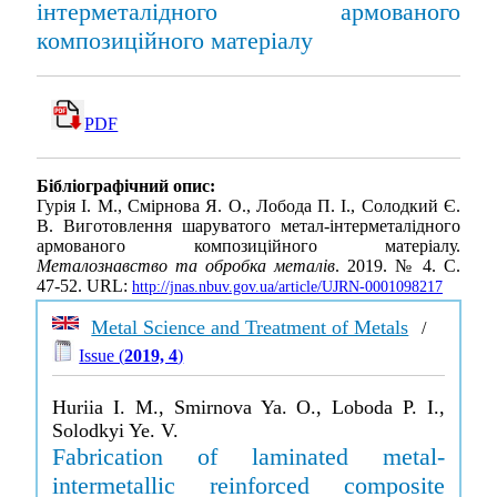
інтерметалідного армованого
композиційного матеріалу
PDF
Бібліографічний опис:
Гурія І. М., Смірнова Я. О., Лобода П. І., Солодкий Є.
В. Виготовлення шаруватого метал-інтерметалідного
армованого композиційного матеріалу.
Металознавство та обробка металів
. 2019. № 4. С.
47-52. URL:
http://jnas.nbuv.gov.ua/article/UJRN-0001098217
Metal Science and Treatment of Metals
/
Issue (
2019, 4
)
Huriia I. M., Smirnova Ya. O., Loboda P. I.,
Solodkyi Ye. V.
Fabrication of laminated metal-
intermetallic reinforced composite