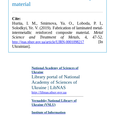
material
Cite:
Huriia, I. M., Smirnova, Ya. O., Loboda, P. I.,
Solodkyi, Ye. V. (2019). Fabrication of laminated metal-
intermetallic reinforced composite material.
Metal
Science and Treatment of Metals
, 4, 47-52.
[In
http://jnas.nbuv.gov.ua/article/UJRN-0001098217
Ukrainian].
National Academy of Sciences of
Ukraine
Library portal of National
Academy of Sciences of
Ukraine | LibNAS
http://libnas.nbuv.gov.ua
Vernadsky National Library of
Ukraine (VNLU)
Institute of Information