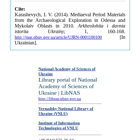
Cite:
Karashevych, I. V. (2014). Mediaeval Period Materials
from the Archaeological Exploration in Odessa and
Mykolaiv Oblasts in 2010.
Arkheolohiia i davnia
istoriia Ukrainy
, 1, 160-168.
[In
http://jnas.nbuv.gov.ua/article/UJRN-0001100100
Ukrainian].
National Academy of Sciences of
Ukraine
Library portal of National
Academy of Sciences of
Ukraine | LibNAS
http://libnas.nbuv.gov.ua
Vernadsky National Library of
Ukraine (VNLU)
Institute of Information
Technologies of VNLU