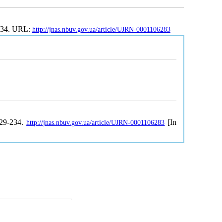
-234. URL:
http://jnas.nbuv.gov.ua/article/UJRN-0001106283
229-234.
[In
http://jnas.nbuv.gov.ua/article/UJRN-0001106283