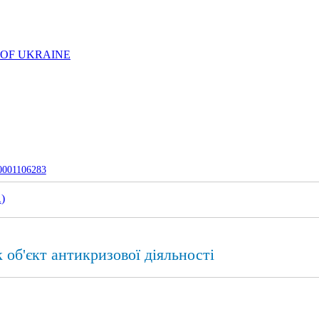
 OF UKRAINE
-0001106283
1
)
 об'єкт антикризової діяльності