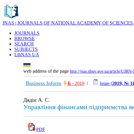
JNAS | JOURNALS OF NATIONAL ACADEMY OF SCIENCES
JOURNALS
BROWSE
SEARCH
SUBJECTS
LibNAS UA
web address of the page
http://jnas.nbuv.gov.ua/article/UJRN
Business Inform
Б
- 2019
/
Issue (
2019, № 1
Дядін А. С.
Управління фінансами підприємства як
PDF