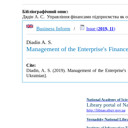
Бібліографічний опис:
Дядін А. С. Управління фінансами підприємства як об
Business Inform
/
Issue (
2019, 11
)
Diadin A. S.
Management of the Enterprise's Finances
Cite:
Diadin, A. S. (2019). Management of the Enterprise's 
Ukrainian].
National Academy of Scie
Library portal of 
http://libnas.nbuv.gov.ua
Vernadsky National Libr
Institute of Information