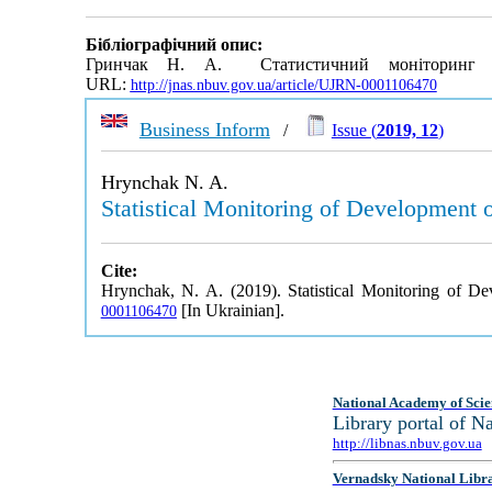
Бібліографічний опис:
Гринчак Н. А. Статистичний моніторинг р
URL:
http://jnas.nbuv.gov.ua/article/UJRN-0001106470
Business Inform
/
Issue (
2019, 12
)
Hrynchak N. A.
Statistical Monitoring of Development o
Cite:
Hrynchak, N. A. (2019). Statistical Monitoring of De
[In Ukrainian].
0001106470
National Academy of Scie
Library portal of 
http://libnas.nbuv.gov.ua
Vernadsky National Libr