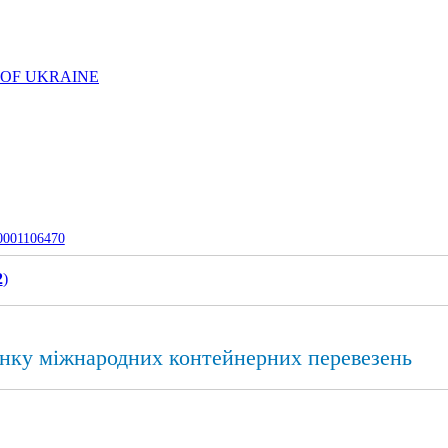
 OF UKRAINE
-0001106470
2
)
нку міжнародних контейнерних перевезень