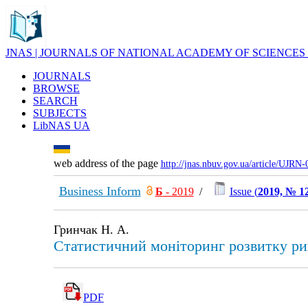
JNAS | JOURNALS OF NATIONAL ACADEMY OF SCIENCES
JOURNALS
BROWSE
SEARCH
SUBJECTS
LibNAS UA
web address of the page
http://jnas.nbuv.gov.ua/article/UJRN
Business Inform
Б
- 2019
/
Issue (
2019, № 1
Гринчак Н. А.
Статистичний моніторинг розвитку ри
PDF