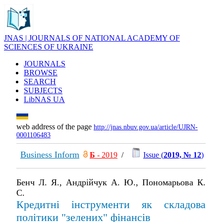
JNAS | JOURNALS OF NATIONAL ACADEMY OF
SCIENCES OF UKRAINE
JOURNALS
BROWSE
SEARCH
SUBJECTS
LibNAS UA
web address of the page
http://jnas.nbuv.gov.ua/article/UJRN-
0001106483
Business Inform
Б
- 2019
/
Issue (
2019, № 12
)
Бенч Л. Я., Андрійчук А. Ю., Пономарьова К.
С.
Кредитні інструменти як складова
політики "зелених" фінансів