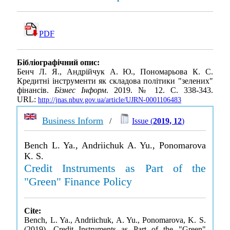
PDF
Бібліографічний опис:
Бенч Л. Я., Андрійчук А. Ю., Пономарьова К. С.
Кредитні інструменти як складова політики "зелених"
фінансів.
Бізнес Інформ
. 2019. № 12. С. 338-343.
URL:
http://jnas.nbuv.gov.ua/article/UJRN-0001106483
Business Inform
/
Issue (
2019, 12
)
Bench L. Ya., Andriichuk A. Yu., Ponomarova
K. S.
Credit Instruments as Part of the
"Green" Finance Policy
Cite:
Bench, L. Ya., Andriichuk, A. Yu., Ponomarova, K. S.
(2019). Credit Instruments as Part of the "Green"