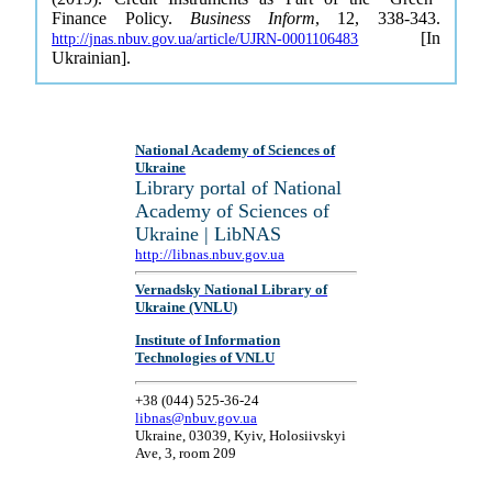
Finance Policy.
Business Inform
, 12, 338-343.
[In
http://jnas.nbuv.gov.ua/article/UJRN-0001106483
Ukrainian].
National Academy of Sciences of
Ukraine
Library portal of National
Academy of Sciences of
Ukraine | LibNAS
http://libnas.nbuv.gov.ua
Vernadsky National Library of
Ukraine (VNLU)
Institute of Information
Technologies of VNLU
+38 (044) 525-36-24
libnas@nbuv.gov.ua
Ukraine, 03039, Kyiv, Holosiivskyi
Ave, 3, room 209