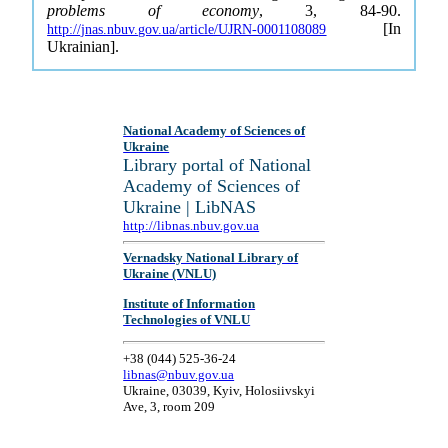
problems of economy
, 3, 84-90.
[In
http://jnas.nbuv.gov.ua/article/UJRN-0001108089
Ukrainian].
National Academy of Sciences of
Ukraine
Library portal of National
Academy of Sciences of
Ukraine | LibNAS
http://libnas.nbuv.gov.ua
Vernadsky National Library of
Ukraine (VNLU)
Institute of Information
Technologies of VNLU
+38 (044) 525-36-24
libnas@nbuv.gov.ua
Ukraine, 03039, Kyiv, Holosiivskyi
Ave, 3, room 209