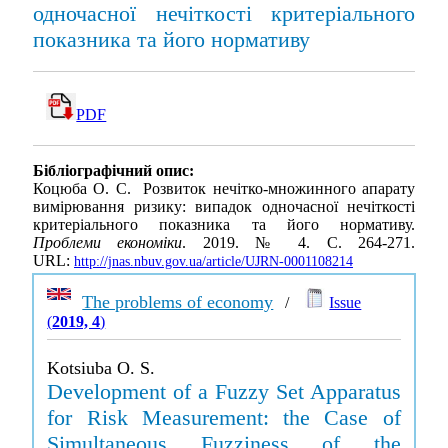
одночасної нечіткості критеріального
показника та його нормативу
PDF
Бібліографічний опис:
Коцюба О. С. Розвиток нечітко-множинного апарату
вимірювання ризику: випадок одночасної нечіткості
критеріального показника та його нормативу.
Проблеми економіки
. 2019. № 4. С. 264-271.
URL:
http://jnas.nbuv.gov.ua/article/UJRN-0001108214
The problems of economy
/
Issue
(
2019, 4
)
Kotsiuba O. S.
Development of a Fuzzy Set Apparatus
for Risk Measurement: the Case of
Simultaneous Fuzziness of the