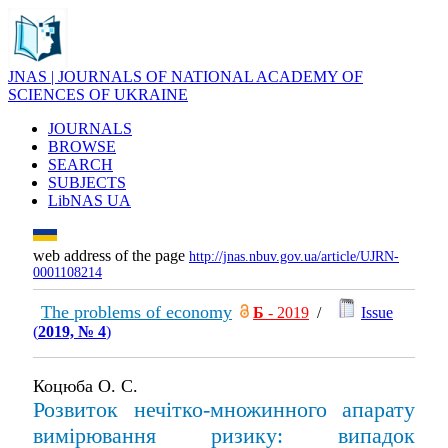
JNAS | JOURNALS OF NATIONAL ACADEMY OF
SCIENCES OF UKRAINE
JOURNALS
BROWSE
SEARCH
SUBJECTS
LibNAS UA
web address of the page
http://jnas.nbuv.gov.ua/article/UJRN-
0001108214
The problems of economy
Б
- 2019
/
Issue
(
2019, № 4
)
Коцюба О. С.
Розвиток нечітко-множинного апарату
вимірювання ризику: випадок