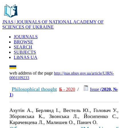
JNAS | JOURNALS OF NATIONAL ACADEMY OF
SCIENCES OF UKRAINE
JOURNALS
BROWSE
SEARCH
SUBJECTS
LibNAS UA
web address of the page
http://jnas.nbuv.gov.ua/article/UJRN-
0001109233
Philosophical thought
Б
- 2020
/
Issue (
2020, №
1
)
Ахутін А., Берлянд І., Вестель Ю., Головач У.,
Зборовська К., Звонська Л., Йосипенко С.,
Карачевцева Л., Малишев О., Панич О.