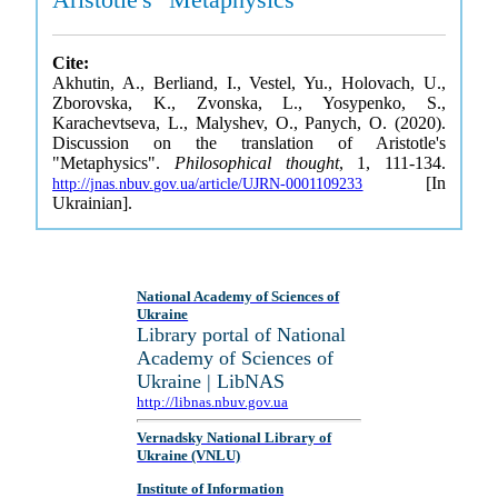
Cite:
Akhutin, A., Berliand, I., Vestel, Yu., Holovach, U.,
Zborovska, K., Zvonska, L., Yosypenko, S.,
Karachevtseva, L., Malyshev, O., Panych, O. (2020).
Discussion on the translation of Aristotle's
"Metaphysics".
Philosophical thought
, 1, 111-134.
[In
http://jnas.nbuv.gov.ua/article/UJRN-0001109233
Ukrainian].
National Academy of Sciences of
Ukraine
Library portal of National
Academy of Sciences of
Ukraine | LibNAS
http://libnas.nbuv.gov.ua
Vernadsky National Library of
Ukraine (VNLU)
Institute of Information