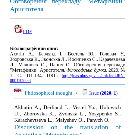
Обговорення перекладу "Метафізики"
Аристотеля
PDF
Бібліографічний опис:
Ахутін А., Берлянд І., Вестель Ю., Головач У.,
Зборовська К., Звонська Л., Йосипенко С., Карачевцева
Л., Малишев О., Панич О. Обговорення перекладу
"Метафізики" Аристотеля.
Філософська думка
. 2020. №
1. С. 111-134. URL:
http://jnas.nbuv.gov.ua/article/UJRN-
0001109233
Philosophical thought
/
Issue (
2020, 1
)
Akhutin A., Berliand I., Vestel Yu., Holovach
U., Zborovska K., Zvonska L., Yosypenko S.,
Karachevtseva L., Malyshev O., Panych O.
Discussion on the translation of
Aristotle's "Metaphysics"