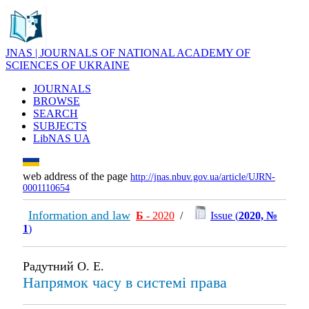
JNAS | JOURNALS OF NATIONAL ACADEMY OF
SCIENCES OF UKRAINE
JOURNALS
BROWSE
SEARCH
SUBJECTS
LibNAS UA
web address of the page
http://jnas.nbuv.gov.ua/article/UJRN-
0001110654
Information and law
Б
- 2020
/
Issue (
2020, №
1
)
Радутний О. Е.
Напрямок часу в системі права