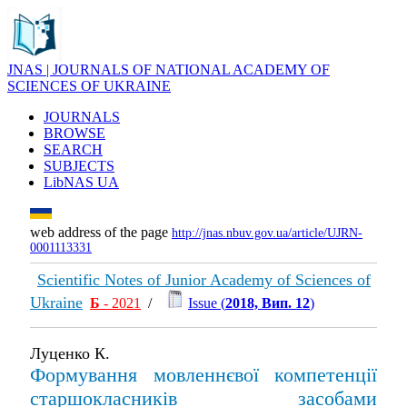
JNAS | JOURNALS OF NATIONAL ACADEMY OF
SCIENCES OF UKRAINE
JOURNALS
BROWSE
SEARCH
SUBJECTS
LibNAS UA
web address of the page
http://jnas.nbuv.gov.ua/article/UJRN-
0001113331
Scientific Notes of Junior Academy of Sciences of
Ukraine
Б
- 2021
/
Issue (
2018, Вип. 12
)
Луценко К.
Формування мовленнєвої компетенції
старшокласників засобами