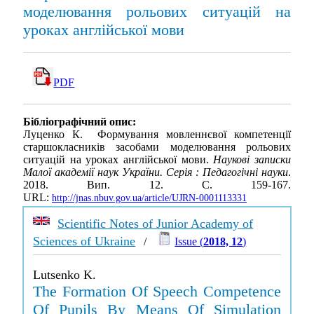
моделювання рольових ситуацій на
уроках англійської мови
PDF
Бібліографічний опис:
Луценко К. Формування мовленнєвої компетенції
старшокласників засобами моделювання рольових
ситуацій на уроках англійської мови.
Наукові записки
Малої академії наук України. Серія : Педагогічні науки
.
2018. Вип. 12. С. 159-167.
URL:
http://jnas.nbuv.gov.ua/article/UJRN-0001113331
Scientific Notes of Junior Academy of
Sciences of Ukraine
/
Issue (
2018, 12
)
Lutsenko K.
The Formation Of Speech Competence
Of Pupils By Means Of Simulation