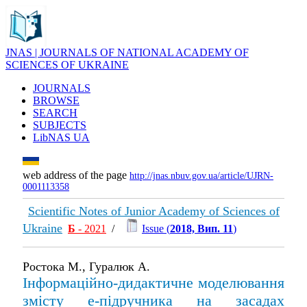
JNAS | JOURNALS OF NATIONAL ACADEMY OF
SCIENCES OF UKRAINE
JOURNALS
BROWSE
SEARCH
SUBJECTS
LibNAS UA
web address of the page
http://jnas.nbuv.gov.ua/article/UJRN-
0001113358
Scientific Notes of Junior Academy of Sciences of
Ukraine
Б
- 2021
/
Issue (
2018, Вип. 11
)
Ростока М., Гуралюк А.
Інформаційно-дидактичне моделювання
змісту е-підручника на засадах