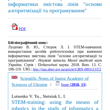
інформатики змістова лінія "основи
алгоритмізації та програмування"
PDF
Бібліографічний опис:
Луценко В. Ю., Стецюк Л. І. STEM-навчання:
використання засобів робототехніки при вивченні
інформатики змістова лінія "основи алгоритмізації та
програмування".
Наукові записки Малої академії наук
України. Серія : Педагогічні науки
. 2018. Вип. 13. С.
106-119. URL:
http://jnas.nbuv.gov.ua/article/UJRN-0001113372
Scientific Notes of Junior Academy of
Sciences of Ukraine
/
Issue (
2018, 13
)
Lutsenko V. Yu., Stetsiuk L. I.
STEM-training: using the means of
robotics in the study of informatics a