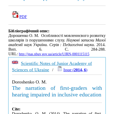
PDF
Бібліографічний опис:
Дорошенко О. М. Особливості мовленнєвого розвитку
школярів із порушеннями слуху.
Наукові записки Малої
академії наук України. Серія : Педагогічні науки
. 2014.
Вип. 6. С. 284-288.
URL:
http://jnas.nbuv.gov.ua/article/UJRN-0001115115
Scientific Notes of Junior Academy of
Sciences of Ukraine
/
Issue (
2014, 6
)
Doroshenko O. M.
The narration of first-graders with
hearing impaired in inclusive education
Cite:
Doroshenko, O. M. (2014). The narration of first-