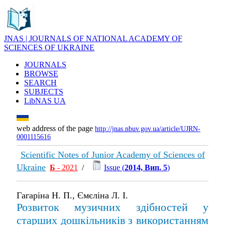
JNAS | JOURNALS OF NATIONAL ACADEMY OF
SCIENCES OF UKRAINE
JOURNALS
BROWSE
SEARCH
SUBJECTS
LibNAS UA
web address of the page
http://jnas.nbuv.gov.ua/article/UJRN-
0001115616
Scientific Notes of Junior Academy of Sciences of
Ukraine
Б
- 2021
/
Issue (
2014, Вип. 5
)
Гагаріна Н. П., Ємєліна Л. І.
Розвиток музичних здібностей у
старших дошкільників з використанням