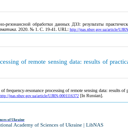
но-резонансной обработки данных ДЗЗ: результаты практиче
рматика
. 2020. № 1. С. 19-41. URL:
http://jnas.nbuv.gov.ua/article/UJ
essing of remote sensing data: results of practic
f frequency-resonance processing of remote sensing data: results of p
[In Russian].
http://jnas.nbuv.gov.ua/article/UJRN-0001116372
nces of Ukraine
National Academy of Sciences of Ukraine | LibNAS