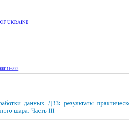
 OF UKRAINE
-0001116372
бработки данных ДЗЗ: результаты практичес
ого шара. Часть III