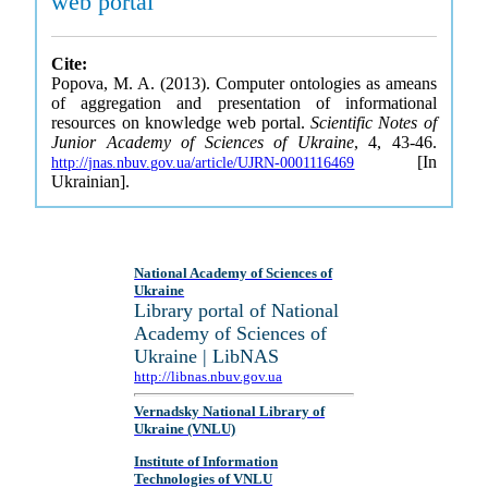
web portal
Cite:
Popova, M. A. (2013). Computer ontologies as ameans
of aggregation and presentation of informational
resources on knowledge web portal.
Scientific Notes of
Junior Academy of Sciences of Ukraine
, 4, 43-46.
[In
http://jnas.nbuv.gov.ua/article/UJRN-0001116469
Ukrainian].
National Academy of Sciences of
Ukraine
Library portal of National
Academy of Sciences of
Ukraine | LibNAS
http://libnas.nbuv.gov.ua
Vernadsky National Library of
Ukraine (VNLU)
Institute of Information
Technologies of VNLU