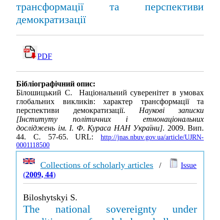
трансформації та перспективи
демократизації
PDF
Бібліографічний опис:
Білошицький С. Національний суверенітет в умовах
глобальних викликів: характер трансформації та
перспективи демократизації.
Наукові записки
[Інституту політичних і етнонаціональних
досліджень ім. І. Ф. Кураса НАН України]
. 2009. Вип.
44. С. 57-65. URL:
http://jnas.nbuv.gov.ua/article/UJRN-
0001118500
Collections of scholarly articles
/
Issue
(
2009, 44
)
Biloshytskyi S.
The national sovereignty under