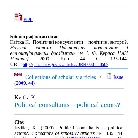
PDF
Бібліографічний опис:
Квітка К. Політичні консультанти – політичні актори?.
Наукові записки [Інституту політичних і
етнонаціональних досліджень ім. І. Ф. Кураса НАН
України]
. 2009. Вип. 44. С. 135-144.
URL:
http://jnas.nbuv.gov.ua/article/UJRN-0001118509
Collections of scholarly articles
/
Issue
(
2009, 44
)
Kvitka K.
Political consultants – political actors?
Cite:
Kvitka, K. (2009). Political consultants – political
actors?.
Collections of scholarly articles
, 44, 135-144.