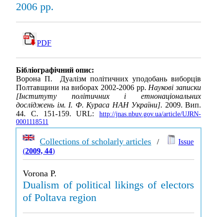
2006 рр.
PDF
Бібліографічний опис:
Ворона П. Дуалізм політичних уподобань виборців
Полтавщини на виборах 2002-2006 рр.
Наукові записки
[Інституту політичних і етнонаціональних
досліджень ім. І. Ф. Кураса НАН України]
. 2009. Вип.
44. С. 151-159. URL:
http://jnas.nbuv.gov.ua/article/UJRN-
0001118511
Collections of scholarly articles
/
Issue
(
2009, 44
)
Vorona P.
Dualism of political likings of electors
of Poltava region