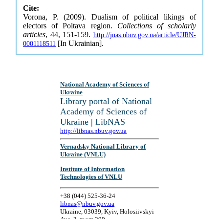
Cite:
Vorona, P. (2009). Dualism of political likings of
electors of Poltava region.
Collections of scholarly
articles
, 44, 151-159.
http://jnas.nbuv.gov.ua/article/UJRN-
[In Ukrainian].
0001118511
National Academy of Sciences of
Ukraine
Library portal of National
Academy of Sciences of
Ukraine | LibNAS
http://libnas.nbuv.gov.ua
Vernadsky National Library of
Ukraine (VNLU)
Institute of Information
Technologies of VNLU
+38 (044) 525-36-24
libnas@nbuv.gov.ua
Ukraine, 03039, Kyiv, Holosiivskyi