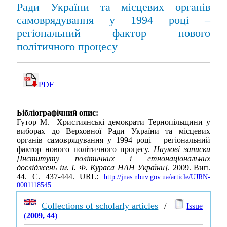
Ради України та місцевих органів
самоврядування у 1994 році –
регіональний фактор нового
політичного процесу
PDF
Бібліографічний опис:
Гутор М. Християнські демократи Тернопільщини у
виборах до Верховної Ради України та місцевих
органів самоврядування у 1994 році – регіональний
фактор нового політичного процесу.
Наукові записки
[Інституту політичних і етнонаціональних
досліджень ім. І. Ф. Кураса НАН України]
. 2009. Вип.
44. С. 437-444. URL:
http://jnas.nbuv.gov.ua/article/UJRN-
0001118545
Collections of scholarly articles
/
Issue
(
2009, 44
)