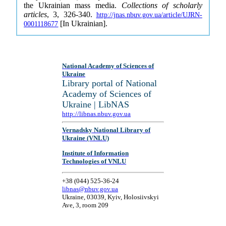
the Ukrainian mass media.
Collections of scholarly
articles
, 3, 326-340.
http://jnas.nbuv.gov.ua/article/UJRN-
[In Ukrainian].
0001118677
National Academy of Sciences of
Ukraine
Library portal of National
Academy of Sciences of
Ukraine | LibNAS
http://libnas.nbuv.gov.ua
Vernadsky National Library of
Ukraine (VNLU)
Institute of Information
Technologies of VNLU
+38 (044) 525-36-24
libnas@nbuv.gov.ua
Ukraine, 03039, Kyiv, Holosiivskyi
Ave, 3, room 209