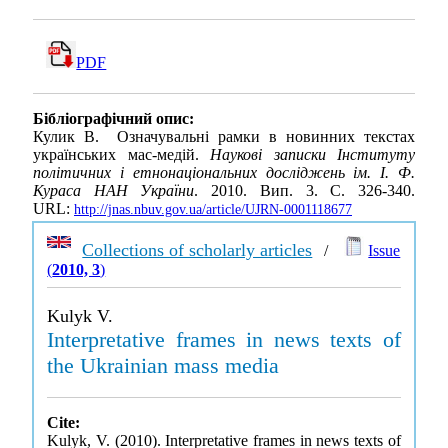
PDF
Бібліографічний опис:
Кулик В. Означувальні рамки в новинних текстах
українських мас-медій.
Наукові записки Інституту
політичних і етнонаціональних досліджень ім. І. Ф.
Кураса НАН України
. 2010. Вип. 3. С. 326-340.
URL:
http://jnas.nbuv.gov.ua/article/UJRN-0001118677
Collections of scholarly articles
/
Issue
(
2010, 3
)
Kulyk V.
Interpretative frames in news texts of
the Ukrainian mass media
Cite:
Kulyk, V. (2010). Interpretative frames in news texts of