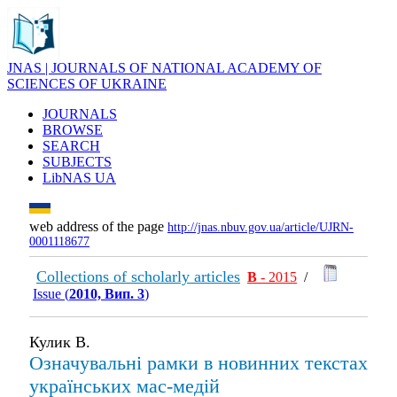
JNAS | JOURNALS OF NATIONAL ACADEMY OF
SCIENCES OF UKRAINE
JOURNALS
BROWSE
SEARCH
SUBJECTS
LibNAS UA
web address of the page
http://jnas.nbuv.gov.ua/article/UJRN-
0001118677
Collections of scholarly articles
В
- 2015
/
Issue (
2010, Вип. 3
)
Кулик В.
Означувальні рамки в новинних текстах
українських мас-медій