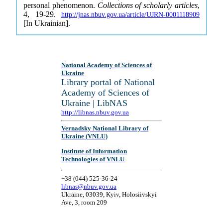
personal phenomenon.
Collections of scholarly articles
,
4, 19-29.
http://jnas.nbuv.gov.ua/article/UJRN-0001118909
[In Ukrainian].
National Academy of Sciences of
Ukraine
Library portal of National
Academy of Sciences of
Ukraine | LibNAS
http://libnas.nbuv.gov.ua
Vernadsky National Library of
Ukraine (VNLU)
Institute of Information
Technologies of VNLU
+38 (044) 525-36-24
libnas@nbuv.gov.ua
Ukraine, 03039, Kyiv, Holosiivskyi
Ave, 3, room 209