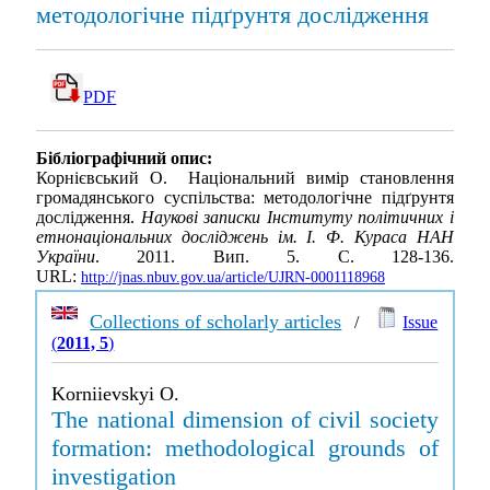
методологічне підґрунтя дослідження
PDF
Бібліографічний опис:
Корнієвський О. Національний вимір становлення
громадянського суспільства: методологічне підґрунтя
дослідження.
Наукові записки Інституту політичних і
етнонаціональних досліджень ім. І. Ф. Кураса НАН
України
. 2011. Вип. 5. С. 128-136.
URL:
http://jnas.nbuv.gov.ua/article/UJRN-0001118968
Collections of scholarly articles
/
Issue
(
2011, 5
)
Korniievskyi O.
The national dimension of civil society
formation: methodological grounds of
investigation