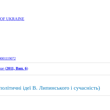
 OF UKRAINE
-0001119072
sue (
2011, Вип. 6
)
олітичні ідеї В. Липинського і сучасність)