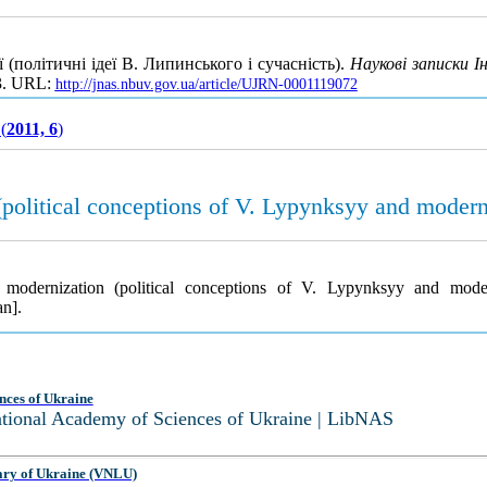
(політичні ідеї В. Липинського і сучасність).
Наукові записки 
83. URL:
http://jnas.nbuv.gov.ua/article/UJRN-0001119072
(
2011, 6
)
(political conceptions of V. Lypynksyy and modern
 modernization (political conceptions of V. Lypynksyy and mode
an].
nces of Ukraine
National Academy of Sciences of Ukraine | LibNAS
ary of Ukraine (VNLU)