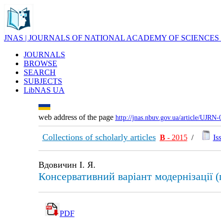
JNAS | JOURNALS OF NATIONAL ACADEMY OF SCIENCES
JOURNALS
BROWSE
SEARCH
SUBJECTS
LibNAS UA
web address of the page
http://jnas.nbuv.gov.ua/article/UJRN
Collections of scholarly articles
В
- 2015
/
Is
Вдовичин І. Я.
Консервативний варіант модернізації (п
PDF