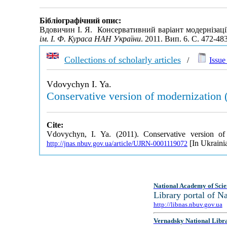
Бібліографічний опис:
Вдовичин І. Я. Консервативний варіант модернізації 
ім. І. Ф. Кураса НАН України
. 2011. Вип. 6. С. 472-4
Collections of scholarly articles
/
Issue 
Vdovychyn I. Ya.
Conservative version of modernization 
Cite:
Vdovychyn, I. Ya. (2011). Conservative version of
[In Ukraini
http://jnas.nbuv.gov.ua/article/UJRN-0001119072
National Academy of Scie
Library portal of 
http://libnas.nbuv.gov.ua
Vernadsky National Libr