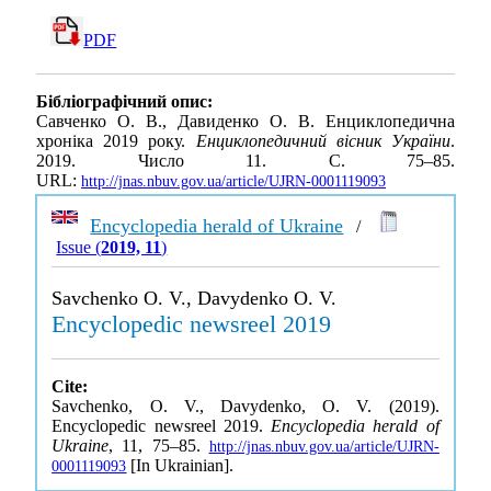
PDF
Бібліографічний опис:
Савченко О. В., Давиденко О. В. Енциклопедична
хроніка 2019 року.
Енциклопедичний вісник України
.
2019. Число 11. С. 75–85.
URL:
http://jnas.nbuv.gov.ua/article/UJRN-0001119093
Encyclopedia herald of Ukraine
/
Issue (
2019, 11
)
Savchenko O. V., Davydenko O. V.
Encyclopedic newsreel 2019
Cite:
Savchenko, O. V., Davydenko, O. V. (2019).
Encyclopedic newsreel 2019.
Encyclopedia herald of
Ukraine
, 11, 75–85.
http://jnas.nbuv.gov.ua/article/UJRN-
[In Ukrainian].
0001119093