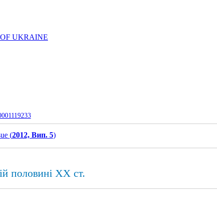
 OF UKRAINE
-0001119233
sue (
2012, Вип. 5
)
ій половині XX ст.