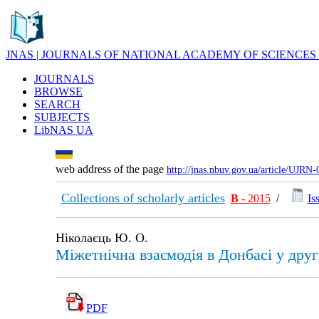
JNAS | JOURNALS OF NATIONAL ACADEMY OF SCIENCES
JOURNALS
BROWSE
SEARCH
SUBJECTS
LibNAS UA
web address of the page
http://jnas.nbuv.gov.ua/article/UJRN
Collections of scholarly articles
В
- 2015
/
Is
Ніколаєць Ю. О.
Міжетнічна взаємодія в Донбасі у друг
PDF