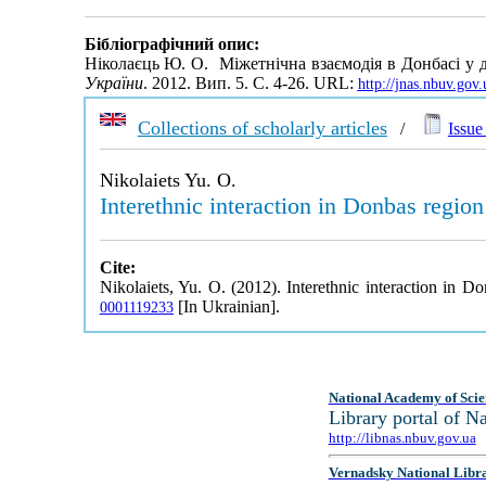
Бібліографічний опис:
Ніколаєць Ю. О. Міжетнічна взаємодія в Донбасі у 
України
. 2012. Вип. 5. С. 4-26. URL:
http://jnas.nbuv.gov
Collections of scholarly articles
/
Issue 
Nikolaiets Yu. O.
Interethnic interaction in Donbas region
Cite:
Nikolaiets, Yu. O. (2012). Interethnic interaction in 
[In Ukrainian].
0001119233
National Academy of Scie
Library portal of 
http://libnas.nbuv.gov.ua
Vernadsky National Libr