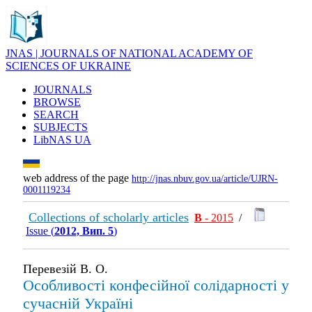
JNAS | JOURNALS OF NATIONAL ACADEMY OF
SCIENCES OF UKRAINE
JOURNALS
BROWSE
SEARCH
SUBJECTS
LibNAS UA
web address of the page
http://jnas.nbuv.gov.ua/article/UJRN-
0001119234
Collections of scholarly articles
В
- 2015
/
Issue (
2012, Вип. 5
)
Перевезій В. О.
Особливості конфесійної солідарності у
сучасній Україні