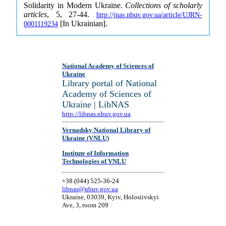
Solidarity in Modern Ukraine.
Collections of scholarly
articles
, 5, 27-44.
http://jnas.nbuv.gov.ua/article/UJRN-
[In Ukrainian].
0001119234
National Academy of Sciences of
Ukraine
Library portal of National
Academy of Sciences of
Ukraine | LibNAS
http://libnas.nbuv.gov.ua
Vernadsky National Library of
Ukraine (VNLU)
Institute of Information
Technologies of VNLU
+38 (044) 525-36-24
libnas@nbuv.gov.ua
Ukraine, 03039, Kyiv, Holosiivskyi
Ave, 3, room 209