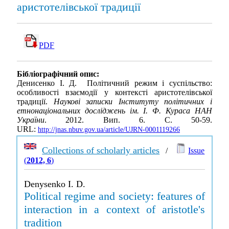
аристотелівської традиції
PDF
Бібліографічний опис:
Денисенко І. Д. Політичний режим і суспільство:
особливості взаємодії у контексті аристотелівської
традиції.
Наукові записки Інституту політичних і
етнонаціональних досліджень ім. І. Ф. Кураса НАН
України
. 2012. Вип. 6. С. 50-59.
URL:
http://jnas.nbuv.gov.ua/article/UJRN-0001119266
Collections of scholarly articles
/
Issue
(
2012, 6
)
Denysenko I. D.
Political regime and society: features of
interaction in a context of aristotle's
tradition