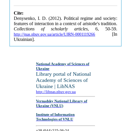
Cite:
Denysenko, I. D. (2012). Political regime and society:
features of interaction in a context of aristotle's tradition.
Collections of scholarly articles
, 6, 50-59.
[In
http://jnas.nbuv.gov.ua/article/UJRN-0001119266
Ukrainian].
National Academy of Sciences of
Ukraine
Library portal of National
Academy of Sciences of
Ukraine | LibNAS
http://libnas.nbuv.gov.ua
Vernadsky National Library of
Ukraine (VNLU)
Institute of Information
Technologies of VNLU
+38 (044) 525-36-24